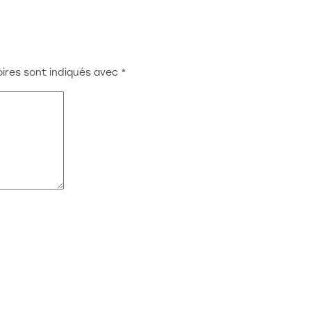
1000 Bruxelles
Atelier:
Rue Redouté 21b
6870 Saint-Hubert
ires sont indiqués avec
*
benjamin@stoz.design
0032 (0)470 33 33 36
© 2023 • Tout droit réservé