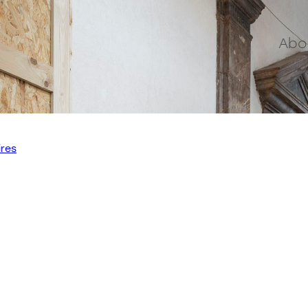
Abo
ires
Contact
stoz.design
Bureau :
Rue de Flandre, 29