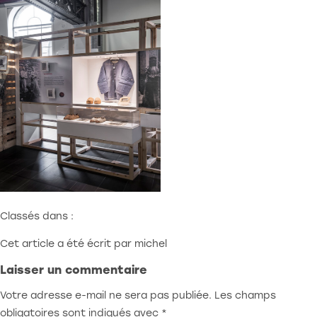
1000 Bruxelles
Atelier:
Rue Redouté 21b
6870 Saint-Hubert
benjamin@stoz.design
0032 (0)470 33 33 36
© 2023 • Tout droit réservé
Classés dans :
Cet article a été écrit par michel
Laisser un commentaire
Votre adresse e-mail ne sera pas publiée.
Les champs
obligatoires sont indiqués avec
*