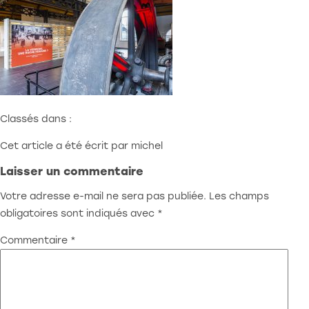
1000 Bruxelles
Atelier:
Rue Redouté 21b
6870 Saint-Hubert
benjamin@stoz.design
0032 (0)470 33 33 36
Classés dans :
© 2023 • Tout droit réservé
Cet article a été écrit par michel
Laisser un commentaire
Votre adresse e-mail ne sera pas publiée.
Les champs
obligatoires sont indiqués avec
*
Commentaire
*