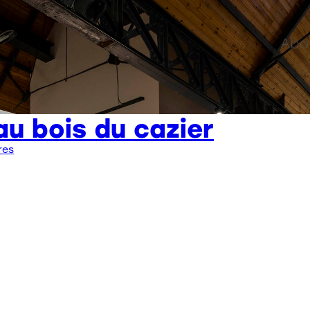
Abo
u bois du cazier
res
Contact
stoz.design
Bureau :
Rue de Flandre, 29