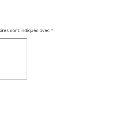
1000 Bruxelles
Atelier:
Rue Redouté 21b
6870 Saint-Hubert
ires sont indiqués avec
*
benjamin@stoz.design
0032 (0)470 33 33 36
© 2023 • Tout droit réservé