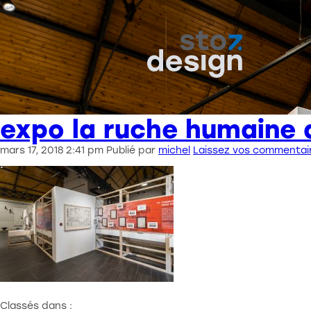
expo la ruche humaine a
mars 17, 2018 2:41 pm
Publié par
michel
Laissez vos commentai
Classés dans :