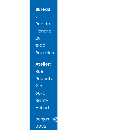
Bureau
:
Rue de
Flandre,
29
1000
Bruxelles
Atelier:
Rue
Redouté
21b
6870
Saint-
Hubert
benjamin@stoz.design
0032