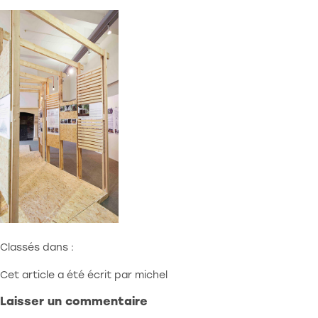
1000 Bruxelles
Atelier:
Rue Redouté 21b
6870 Saint-Hubert
benjamin@stoz.design
0032 (0)470 33 33 36
© 2023 • Tout droit réservé
Classés dans :
Cet article a été écrit par michel
Laisser un commentaire