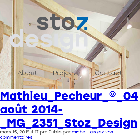
About
Projects
Contact
Contact
Mathieu_Pecheur_©_04
août 2014-
stoz.design
_MG_2351_Stoz_Design
Bureau :
mars 15, 2018 4:17 pm
Publié par
michel
Laissez vos
Rue de Flandre, 29
commentaires