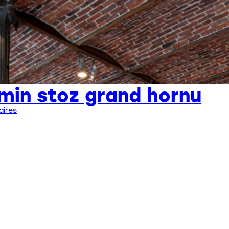
Abo
min stoz grand hornu
aires
Contact
stoz.design
Bureau :
Rue de Flandre, 29