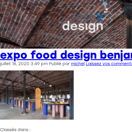
expo food design benja
juillet 18, 2020 3:49 pm
Publié par
michel
Laissez vos comment
Classés dans :