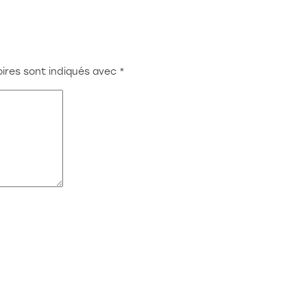
1000 Bruxelles
Atelier:
Rue Redouté 21b
6870 Saint-Hubert
ires sont indiqués avec
*
benjamin@stoz.design
0032 (0)470 33 33 36
© 2023 • Tout droit réservé